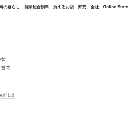
鶏の暮らし
自家配合飼料
買えるお店
卸売
会社
Online Store
わせ
る質問
erif Ltd.