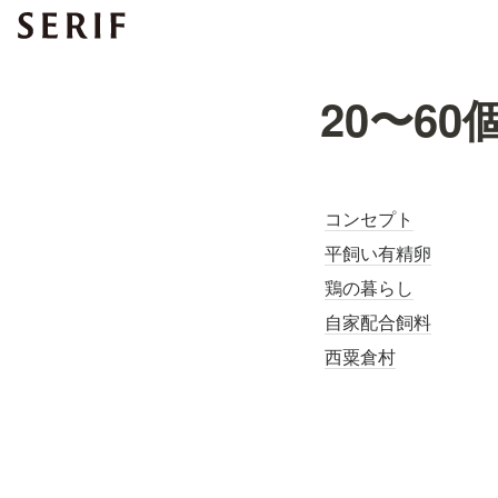
20〜60
コンセプト
平飼い有精卵
鶏の暮らし
自家配合飼料
西粟倉村