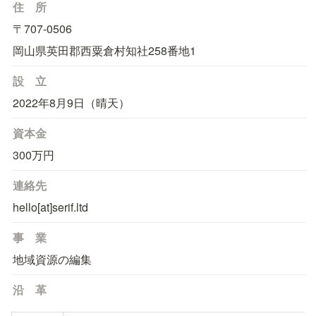
住　所
〒707-0506
岡山県英田郡西粟倉村知社258番地1
設　立
2022年8月9日（晴天）
資本金
300万円
連絡先
hello[at]serif.ltd
事　業
地域資源の編集
沿　革