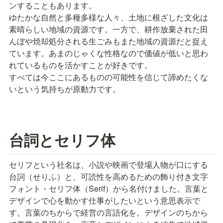
ンすることもあります。

ゆたかな自然と多種多様な人々、土地に根ざした文化は
素晴らしい地域の資源です。一方で、耕作放棄された田
んぼや焼却処分される生ごみもまた地域の資源だと捉え
ています。あまのじゃくな性格なので価値が低いと思わ
れているものを活かすことが好きです。

すべては今ここにあるものの可能性を信じて諦めたくな
いという気持ちが原動力です。
台詞とセリフ体
セリフという社名は、小説や映画で登場人物が口にする
台詞（せりふ）と、可読性を高めるための飾り付き文字
フォント・セリフ体（Serif）から名付けました。言葉と
デザインで心を動かす仕事がしたいという意思表示で
す。言葉のちからで経営の言語化を。デザインのちから