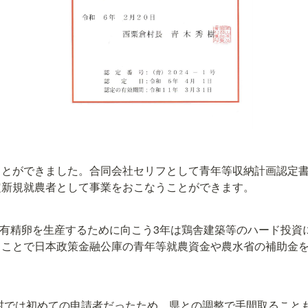
ことができました。合同会社セリフとして青年等収納計画認定
定新規就農者として事業をおこなうことができます。
飼い有精卵を生産するために向こう3年は鶏舎建築等のハード投
ることで日本政策金融公庫の青年等就農資金や農水省の補助金
倉村では初めての申請者だったため、県との調整で手間取ること