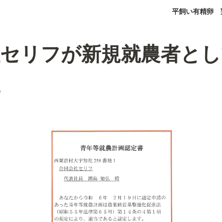
平飼い有精卵
社セリフが新規就農者とし
た