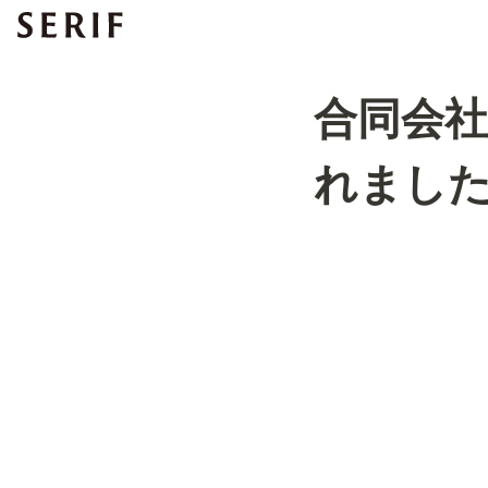
合同会
れまし