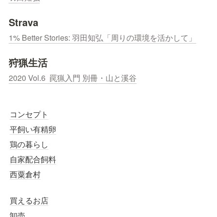
Strava
1% Better Stories: 羽田知弘「周りの環境を活かして」
狩猟生活
2020 Vol.6  罠猟入門 別冊・山と溪谷
コンセプト
平飼い有精卵
鶏の暮らし
自家配合飼料
西粟倉村
買えるお店
卸売