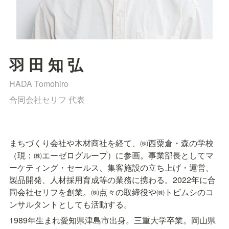
羽 田 知 弘
HADA Tomohiro
合同会社セリフ 代表
まちづくり会社や木材商社を経て、㈱西粟倉・森の学校
（現：㈱エーゼログループ）に参画。事業部長としてマ
ーケティング・セールス、集客施設の立ち上げ・運営、
製品開発、人材採用育成等の業務に携わる。2022年に合
同会社セリフを創業。㈱点々の取締役や㈱トビムシのコ
ンサルタントとしても活動する。
1989年生まれ愛知県津島市出身。三重大学卒業。岡山県