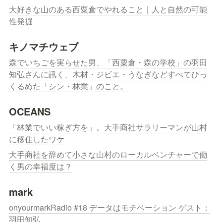
大好きな山のある西粟倉でやれること｜人と自然の可能
性発掘
キノマチウェブ
森でいちごを実らせた男、「西粟倉・森の学校」の羽田
知弘さんに訊く、木材・ジビエ・うなぎなどすべてひっ
くるめた「シン・林業」のこと。
OCEANS
「林業でいい稼ぎ方を」。大手商社サラリーマンが山村
に移住したワケ
大手商社を辞めて小さな山村のローカルベンチャーで働
く男の幸福度は？
mark
onyourmarkRadio #18 データはモチベーション ゲスト：
羽田知弘